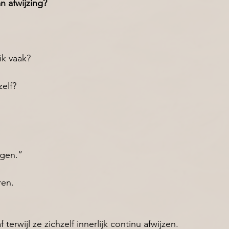
n afwijzing?
k vaak? 
elf? 
jgen.” 
ren.
erwijl ze zichzelf innerlijk continu afwijzen.