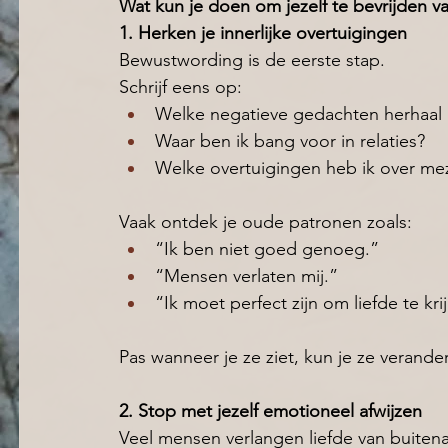
Wat kun je doen om jezelf te bevrijden va
1. Herken je innerlijke overtuigingen
Bewustwording is de eerste stap.
Schrijf eens op:
Welke negatieve gedachten herhaal i
Waar ben ik bang voor in relaties? 
Welke overtuigingen heb ik over mez
Vaak ontdek je oude patronen zoals:
“Ik ben niet goed genoeg.” 
“Mensen verlaten mij.” 
“Ik moet perfect zijn om liefde te kri
Pas wanneer je ze ziet, kun je ze verande
2. Stop met jezelf emotioneel afwijzen
Veel mensen verlangen liefde van buitenaf t