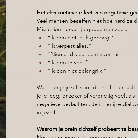
Het destructieve effect van negatieve g
Veel mensen beseffen niet hoe hard ze dag
Misschien herken je gedachten zoals:
“Ik ben niet leuk genoeg.” 
“Ik verpest alles.” 
“Niemand kiest echt voor mij.” 
“Ik ben te veel.” 
“Ik ben niet belangrijk.” 
Wanneer je jezelf voortdurend neerhaalt, 
je je leeg, onzeker of verdrietig voelt als
negatieve gedachten.
 Je
 innerlijke dialo
in jezelf.
Waarom je brein zichzelf probeert te be
Negatieve verwachtingen ontstaan vaak a