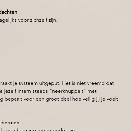
edachten
elijks voor zichzelf zijn.
raakt je systeem uitgeput. Het is niet vreemd dat 
 je jezelf intern steeds “neerknuppelt” met 
og bepaalt voor een groot deel hoe veilig jij je voelt 
schermen
ls bescherming tegen oude pijn.