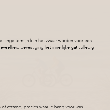
de lange termijn kan het zwaar worden voor een 
eelheid bevestiging het innerlijke gat volledig 
of afstand, precies waar je bang voor was.