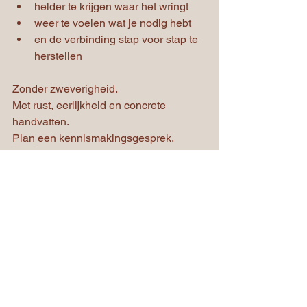
helder te krijgen waar het wringt
weer te voelen wat je nodig hebt
en de verbinding stap voor stap te 
herstellen
Zonder zweverigheid.
Met rust, eerlijkheid en concrete 
handvatten.
Plan
 een kennismakingsgesprek.
Zodat jullie niet alleen blijven 
functioneren samen…
maar weer écht liefde en passievol 
gaan verbinden.