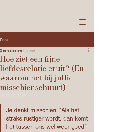
Post
3 minuten om te lezen
Hoe ziet een fijne
liefdesrelatie eruit? (En
waarom het bij jullie
misschienschuurt)
Beoordeeld met NaN uit 5 sterren.
Je denkt misschien: “Als het 
straks rustiger wordt, dan komt 
het tussen ons wel weer goed.”