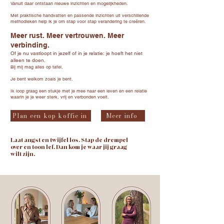
Vanuit daar ontstaan nieuwe inzichten en mogelijkheden.
Met praktische handvatten en passende inzichten uit verschillende
methodieken help ik je om stap voor stap verandering te creëren.
Meer rust. Meer vertrouwen. Meer
verbinding.
Of je nu vastloopt in jezelf of in je relatie: je hoeft het niet
alleen te doen.
Bij mij mag alles op tafel.
Je bent welkom zoals je bent.
Ik loop graag een stukje met je mee naar een leven en een relatie
waarin je je weer sterk, vrij en verbonden voelt.
Plan een kop koffie in
Meer info
Laat angst en twijfel los. Stap de drempel
over en toon lef. Dan kom je waar jij graag
wilt zijn.