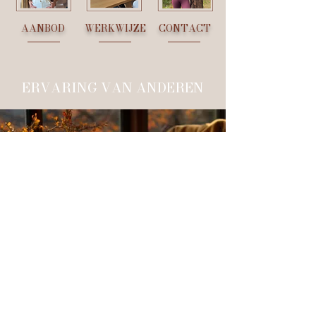
AANBOD
WERKWIJZE
CONTACT
ERVARING VAN ANDEREN
Ik heb rust in mezelf gevonden wat een heerlijk
gevoel is. Ik sta veel beter in contact met mijn
gevoelens doordat ik geleerd heb om tijd te
nemen voor incheck momenten en daar acties
aan te koppelen. Ik heb ook geleerd niet te
streng voor mezelf te zijn en mezelf niet te veel
"moeten" op te leggen. Ik merk dat ik een
liefdevollere en begripvollere relatie met mezelf
en met mijn partner heb. Ik kan zaken die niet van
mij zijn bij de ander laten. Ik maak mezelf minder
druk en daardoor ontvang ik meer respect.
Dankjewel Petra voor je waardevolle sessies.
Chantal, 48 jaar, ondernemer
*Naam is fictief vanwege privacy