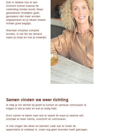
Ook in relaties kan er een
moment komen waarop de
verbinding minder wordt. Waar
gesprekken moeilijker gaan,
gevoelens niet meer worden
uitgesproken en je elkaar steeds
minder goed begrijpt.
Wanneer situaties complex
worden, is het fijn als iemand
naast je staat en met je meekijkt.
Samen vinden we weer richting​
Ik help je om dichter bij jezelf te komen en opnieuw vertrouwen te
krijgen in wie je bent en wat je nodig hebt.
Door samen te kijken naar wat er speelt én waar je naartoe wilt,
ontstaat er weer ruimte, overzicht en vertrouwen.
Ik stel vragen die raken en benoem vaak wat er onder de
oppervlakte al voelbaar is, maar nog geen woorden heeft gekregen.