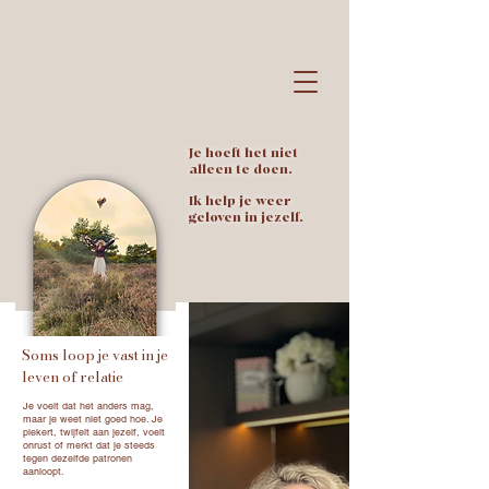
Je hoeft het niet
alleen te doen.
Ik help je weer
geloven in jezelf.
Soms loop je vast in je
leven of relatie
Je voelt dat het anders mag,
maar je weet niet goed hoe. Je
piekert, twijfelt aan jezelf, voelt
onrust of merkt dat je steeds
tegen dezelfde patronen
aanloopt.