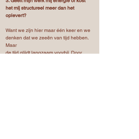
3. Geeft mijn werk mij energie of kost 
het mij structureel meer dan het 
oplevert?
Want we zijn hier maar één keer en we 
denken dat we zeeën van tijd hebben. 
Maar
de tijd glijdt langzaam voorbij. Door 
ziekte, verlies of tegenslag kan het 
leven kan zomaar kantelen.
Wacht niet tot je lichaam je 
stilzet, want dat overkwam mij.
Mijn motto sinds jaren
We zijn hier op aarde maar even. Maak 
er dan ook een zo leuk mogelijk leven 
van.